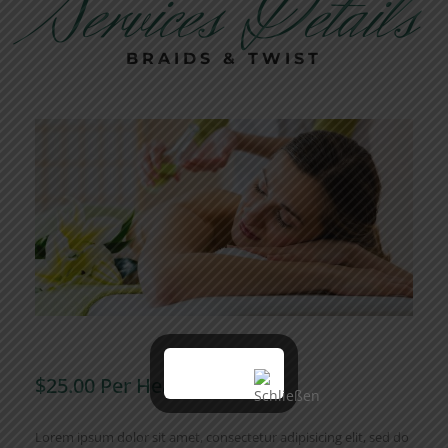
Services Details
BRAIDS & TWIST
$25.00 Per Head
Lorem ipsum dolor sit amet, consectetur adipisicing elit, sed do