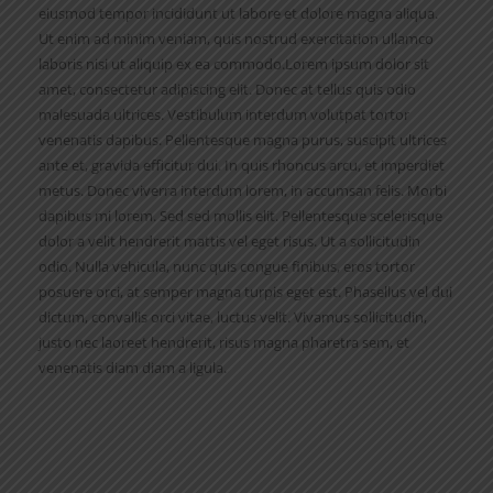
eiusmod tempor incididunt ut labore et dolore magna aliqua.
Ut enim ad minim veniam, quis nostrud exercitation ullamco
laboris nisi ut aliquip ex ea commodo.Lorem ipsum dolor sit
amet, consectetur adipiscing elit. Donec at tellus quis odio
malesuada ultrices. Vestibulum interdum volutpat tortor
venenatis dapibus. Pellentesque magna purus, suscipit ultrices
ante et, gravida efficitur dui. In quis rhoncus arcu, et imperdiet
metus. Donec viverra interdum lorem, in accumsan felis. Morbi
dapibus mi lorem. Sed sed mollis elit. Pellentesque scelerisque
dolor a velit hendrerit mattis vel eget risus. Ut a sollicitudin
odio. Nulla vehicula, nunc quis congue finibus, eros tortor
posuere orci, at semper magna turpis eget est. Phasellus vel dui
dictum, convallis orci vitae, luctus velit. Vivamus sollicitudin,
justo nec laoreet hendrerit, risus magna pharetra sem, et
venenatis diam diam a ligula.